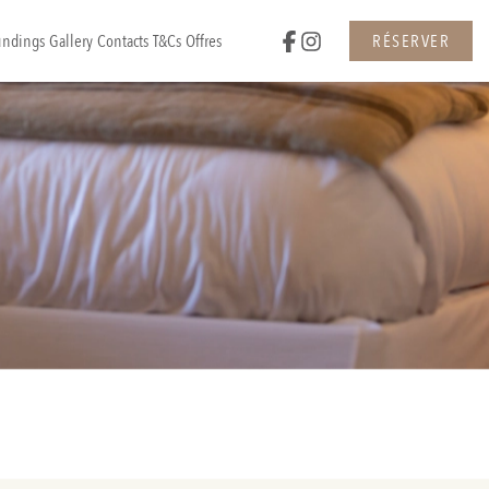
undings
Gallery
Contacts
T&Cs
Offres
RÉSERVER