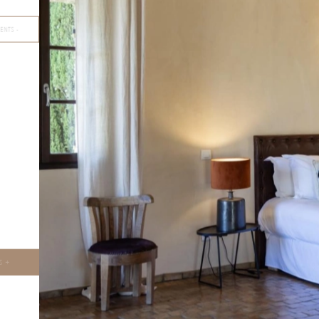
TS -
 +